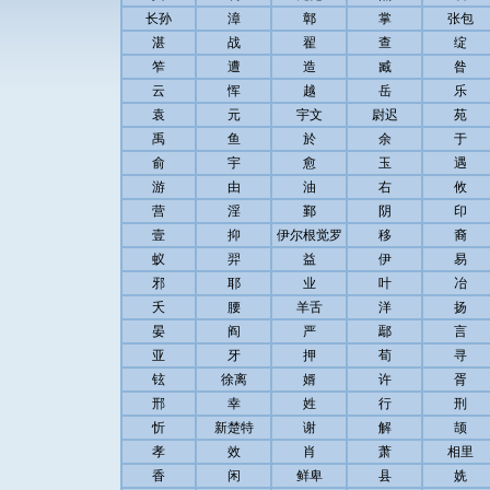
长孙
漳
鄣
掌
张包
湛
战
翟
查
绽
笮
遭
造
臧
昝
云
恽
越
岳
乐
袁
元
宇文
尉迟
苑
禹
鱼
於
余
于
俞
宇
愈
玉
遇
游
由
油
右
攸
营
淫
鄞
阴
印
壹
抑
伊尔根觉罗
移
裔
蚁
羿
益
伊
易
邪
耶
业
叶
冶
夭
腰
羊舌
洋
扬
晏
阎
严
鄢
言
亚
牙
押
荀
寻
铉
徐离
婿
许
胥
邢
幸
姓
行
刑
忻
新楚特
谢
解
颉
孝
效
肖
萧
相里
香
闲
鲜卑
县
姺