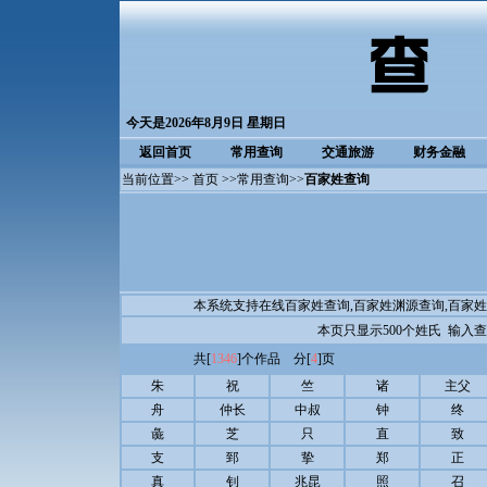
今天是2026年8月9日 星期日
返回首页
常用查询
交通旅游
财务金融
当前位置>>
首页
>>
常用查询
>>
百家姓查询
本系统支持在线百家姓查询,百家姓渊源查询,百家
本页只显示500个姓氏 输入
共[
1346
]个作品 分[
4
]页
朱
祝
竺
诸
主父
舟
仲长
中叔
钟
终
彘
芝
只
直
致
支
郅
挚
郑
正
真
钊
兆昆
照
召