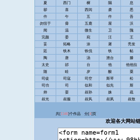
夏
西门
樨
隰
息
卻
喜
西闾
袭
悉
仵
午
五
仵
吾
勿忸于
毋
五鹿
屋
沃
闻
温
微生
卫
隗
完颜
委
宛
汪
王
妥
拓略
涂
屠
秃发
廷
铁木
铁伐
铁
帖
陶
唐
汤
澹台
滕
太史
邰
台
他
他他拉
随
眭
岁
酸
粟
司徒
司寇
司空
斯琴
松
司功
司
似和
似先
斯
帅
耍
叔孙
姝
疏
叔光
叔服
叔风
叔夙
叔敖
共[
1346
]个作品 分[
4
]页
欢迎各大网站