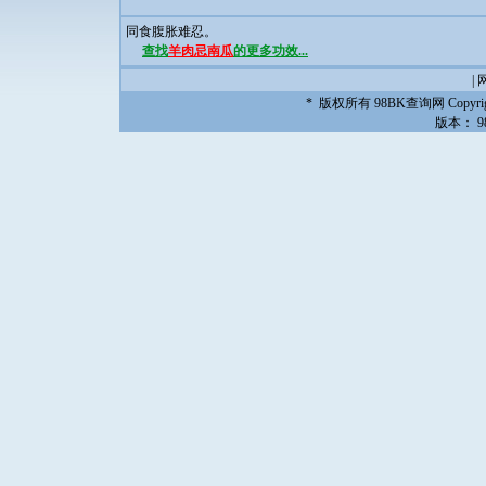
同食腹胀难忍。
查找
羊肉忌南瓜
的更多功效...
|
* 版权所有
98BK查询网
Copyrig
版本：